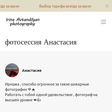
ми
Выбор тарифа всегда за вами
Выбор та
фотосессия Анастасия
Анастасия
Иришка , спасибо огромное за такие шикарные
фотографии 🌹🔥
Работать с тобой одной удовольствие , фотограф на
высшем уровне 💋👍